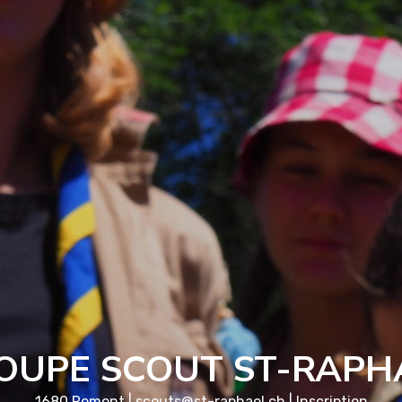
OUPE SCOUT ST-RAPH
1680 Romont |
scouts@st-raphael.ch
|
Inscription