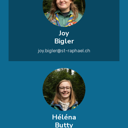
Joy
Bigler
joy.bigler@st-raphael.ch
Héléna
Butty