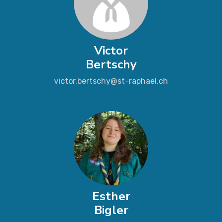
Victor
Bertschy
victor.bertschy@st-raphael.ch
Esther
Bigler